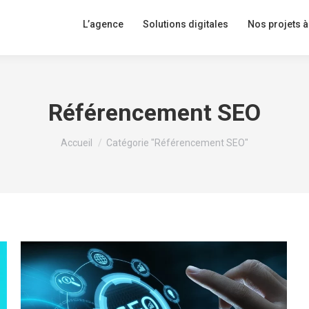
L’agence
Solutions digitales
Nos projets à
Référencement SEO
Vous êtes ici :
Accueil
Catégorie "Référencement SEO"